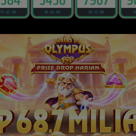
17 : 42 : 03
18 : 42 : 03
20 : 12 : 03
21 