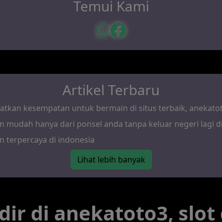
Temui Kami
Artikel Terbaru
tkan kesempatan untuk bermain di situs terbaik, anekato
 mudah hanya dari ponsel anda tanpa keluar negeri lagi di
n terpercaya di indonesia
Lihat lebih banyak
dir di anekatoto3, slo