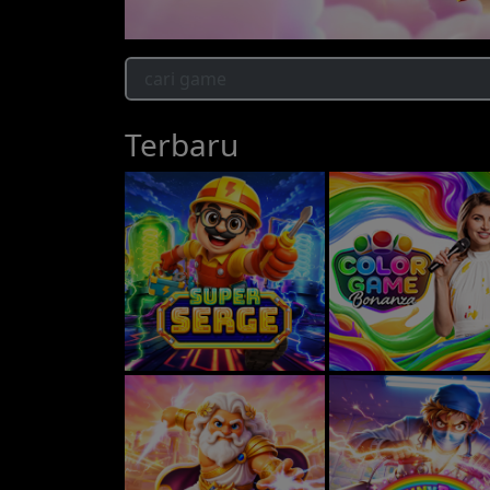
Terbaru