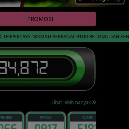
PROMOSI
ERBAGAI FITUR BETTING DAN KENYAMANAN CUSTOMER SERVI
Lihat lebih banyak
EENSBAY
PENANG
TURKEY
TAKAS
066
0917
5181
70