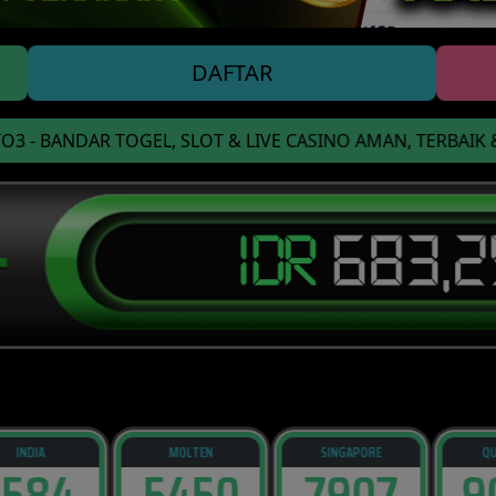
DAFTAR
 LIVE CASINO AMAN, TERBAIK & TERPERCAYA. NIKMATI B
INDIA
MOLTEN
SINGAPORE
QU
1584
5450
7907
9