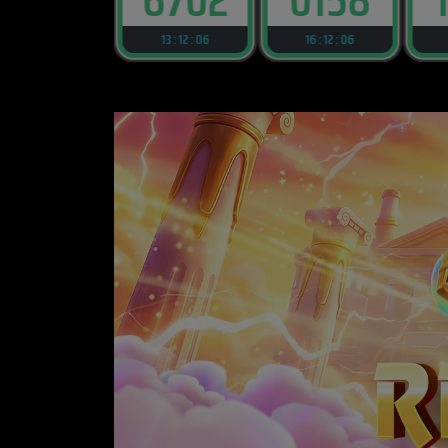
12 : 12 : 03
13 : 12 : 03
16 : 12 : 03