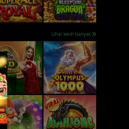
Lihat lebih banyak