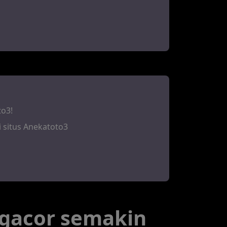
to3!
 situs Anekatoto3
t gacor semakin